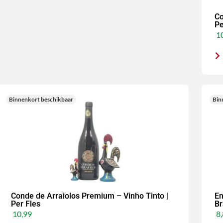
Co
Pe
10
Binnenkort beschikbaar
Bin
Conde de Arraiolos Premium – Vinho Tinto |
En
Per Fles
Br
10,99
8,