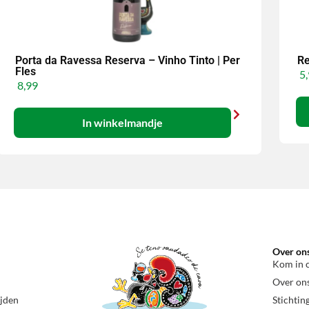
Porta da Ravessa Reserva – Vinho Tinto | Per
Re
Fles
5,
8,99
In winkelmandje
Over on
Kom in 
Over on
ijden
Stichtin