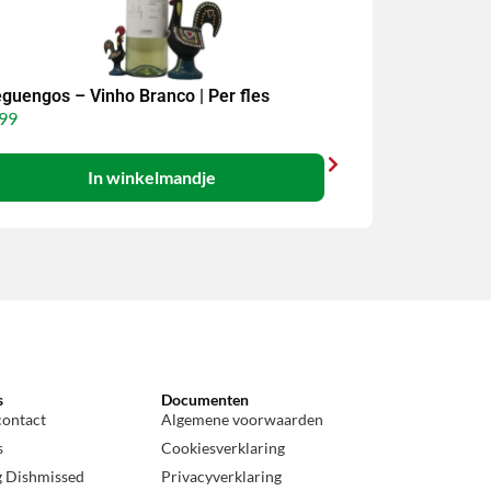
guengos – Vinho Branco | Per fles
99
In winkelmandje
s
Documenten
contact
Algemene voorwaarden
s
Cookiesverklaring
g Dishmissed
Privacyverklaring