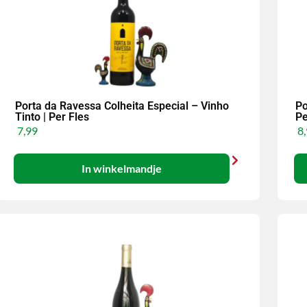
Porta da Ravessa Colheita Especial – Vinho
Po
Tinto | Per Fles
Pe
7,99
8,
In winkelmandje