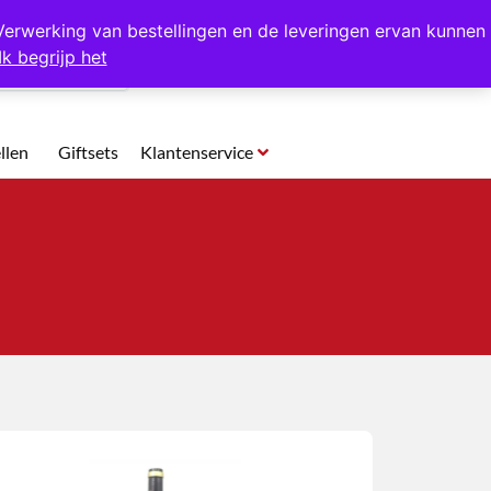
p te halen in Hansweert
Verwerking van bestellingen en de leveringen ervan kunnen
Ik begrijp het
0
llen
Giftsets
Klantenservice