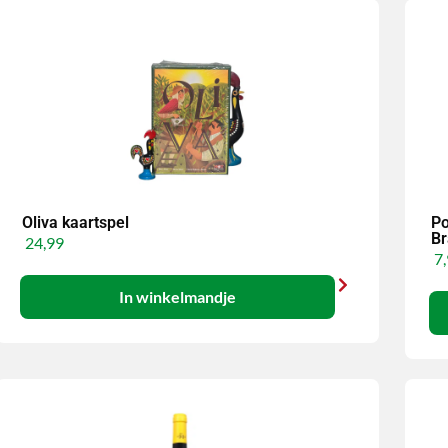
Oliva kaartspel
Po
Br
24,99
7,
In winkelmandje