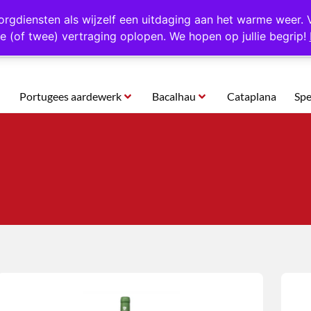
rtugal
Altijd 1000 verschillende producten op voorraad
Gratis o
orgdiensten als wijzelf een uitdaging aan het warme weer. 
e (of twee) vertraging oplopen. We hopen op jullie begrip!
Portugees aardewerk
Bacalhau
Cataplana
Spe