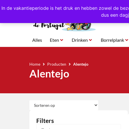
4,8/5,0 sterren
beoordeeld!
Eigen import uit Po
In de vakantieperiode is het druk en hebben zowel de bez
dus een dagj
Alles
Eten
Drinken
Borrelplank
Home
Producten
Alentejo
Alentejo
Filters