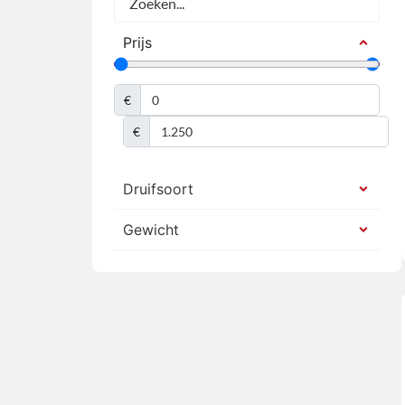
Prijs
€
€
Druifsoort
Gewicht