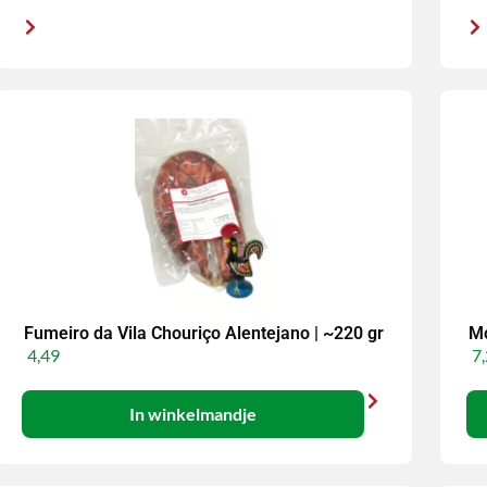
Fumeiro da Vila Chouriço Alentejano | ~220 gr
Mo
4,49
7,
In winkelmandje