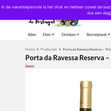
4,8/5,0 sterren
beoordeeld!
Eigen import uit Po
In de vakantieperiode is het druk en hebben zowel de bez
dus een dagj
Alles
Eten
Drinken
Borrelplank
Home
Producten
Porta da Ravessa Reserva – Vin
Porta da Ravessa Reserva – 
Delen