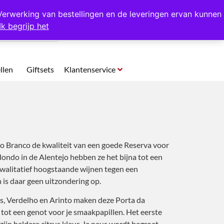
p te halen in Hansweert
Verwerking van bestellingen en de leveringen ervan kunnen
Ik begrijp het
0
llen
Giftsets
Klantenservice
o Branco de kwaliteit van een goede Reserva voor
dondo in de Alentejo hebben ze het bijna tot een
walitatief hoogstaande wijnen tegen een
n is daar geen uitzondering op.
s, Verdelho en Arinto maken deze Porta da
tot een genot voor je smaakpapillen. Het eerste
 zijn heldere citrus kleur. Je neus wordt begroet