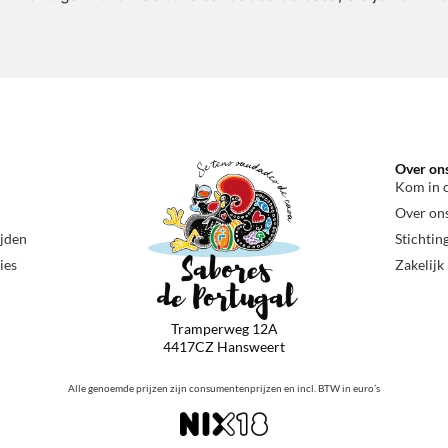
Over on
Kom in 
Over on
ijden
Stichtin
ies
Zakelijk
Tramperweg 12A
4417CZ Hansweert
Alle genoemde prijzen zijn consumentenprijzen en incl. BTW in euro’s