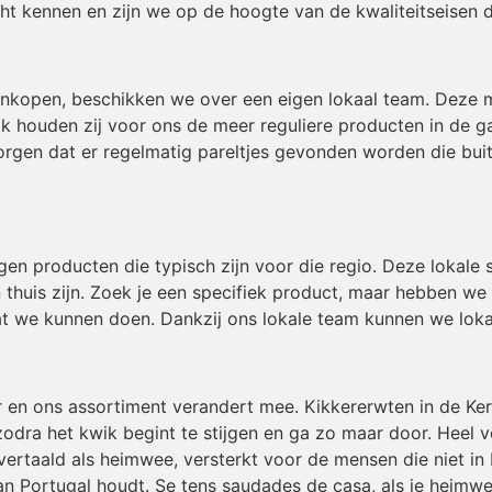
t kennen en zijn we op de hoogte van de kwaliteitseisen 
inkopen, beschikken we over een eigen lokaal team. Deze
ok houden zij voor ons de meer reguliere producten in de g
gen dat er regelmatig pareltjes gevonden worden die buiten
igen producten die typisch zijn voor die regio. Deze lokal
 thuis zijn. Zoek je een specifiek product, maar hebben we
t we kunnen doen. Dankzij ons lokale team kunnen we loka
r en ons assortiment verandert mee. Kikkererwten in de Ke
odra het kwik begint te stijgen en ga zo maar door. Heel v
ertaald als heimwee, versterkt voor de mensen die niet in 
an Portugal houdt. Se tens saudades de casa, als je heimwe