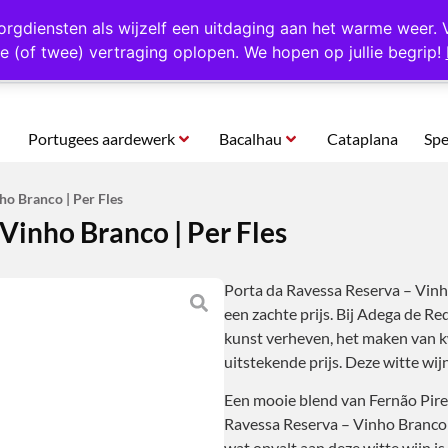
rtugal
Altijd 1000 verschillende producten op voorraad
Gratis o
orgdiensten als wijzelf een uitdaging aan het warme weer. 
e (of twee) vertraging oplopen. We hopen op jullie begrip!
Portugees aardewerk
Bacalhau
Cataplana
Spe
ho Branco | Per Fles
Vinho Branco | Per Fles
Porta da Ravessa Reserva – Vinh
een zachte prijs. Bij Adega de Re
kunst verheven, het maken van k
uitstekende prijs. Deze witte wij
Een mooie blend van Fernão Pire
Ravessa Reserva – Vinho Branco 
wat opvalt aan deze witte wijn is