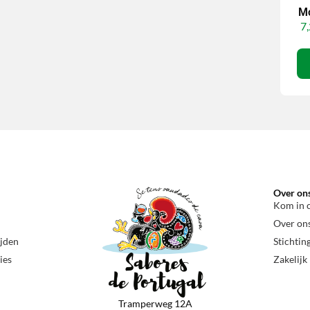
Mo
7,
Over on
Kom in 
Over on
ijden
Stichtin
ies
Zakelijk
Tramperweg 12A