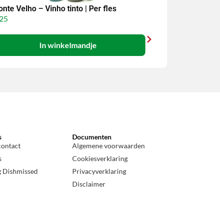
nte Velho – Vinho tinto | Per fles
25
In winkelmandje
s
Documenten
contact
Algemene voorwaarden
s
Cookiesverklaring
g Dishmissed
Privacyverklaring
Disclaimer