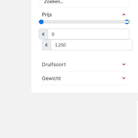
Prijs
€
€
Druifsoort
Gewicht