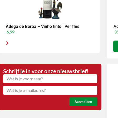
Adega de Borba – Vinho tinto | Per fles
Ad
6,99
39
Schrijf je in voor onze nieuwsbrief!
Aanmelden