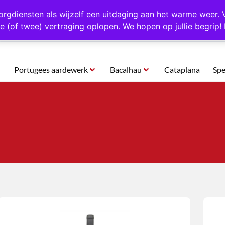
rtugal
Altijd 1000 verschillende producten op voorraad
Gratis o
orgdiensten als wijzelf een uitdaging aan het warme weer. 
e (of twee) vertraging oplopen. We hopen op jullie begrip!
Portugees aardewerk
Bacalhau
Cataplana
Spe