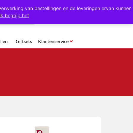
p te halen in Hansweert
Verwerking van bestellingen en de leveringen ervan kunnen
Ik begrijp het
0
llen
Giftsets
Klantenservice