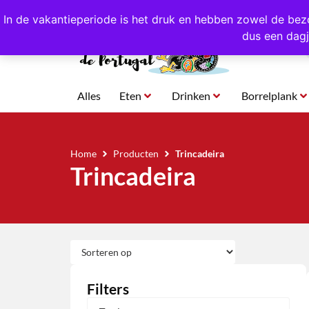
4,8/5,0 sterren
beoordeeld!
Eigen import uit Po
In de vakantieperiode is het druk en hebben zowel de bez
dus een dagj
Alles
Eten
Drinken
Borrelplank
Home
Producten
Trincadeira
Trincadeira
Filters