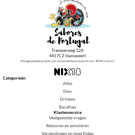
Tramperweg 12A
4417CZ Hansweert
Alle genoemde prijzen zijn consumentenprijzen en incl. BTW in euro’s
Categorieën
Alles
Eten
Drinken
Bacalhau
Klantenservice
Veelgestelde vragen
Retouren en annuleren
Verzendingen en levertijden