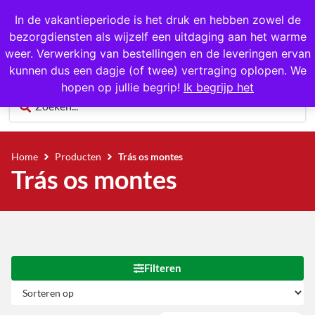
1000+ producten op voorraad
In de vakantieperiode is het druk en hebben zowel de
bezorgdiensten als wijzelf een uitdaging aan het warme
0
weer. Verwerking van bestellingen en de leveringen ervan
kunnen dus een dagje (of twee) vertraging oplopen. We
hopen op jullie begrip!
Ik begrijp het
Home
Producten
Trás os montes
Trás os montes
Filteren