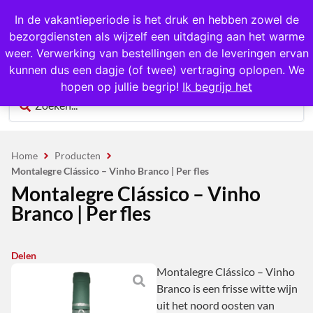
1000+ producten op voorraad
In de vakantieperiode is het druk en hebben zowel de
bezorgdiensten als wijzelf een uitdaging aan het warme
0
weer. Verwerking van bestellingen en de leveringen ervan
kunnen dus een dagje (of twee) vertraging oplopen. We
hopen op jullie begrip!
Ik begrijp het
Home
Producten
Montalegre Clássico – Vinho Branco | Per fles
Montalegre Clássico – Vinho
Branco | Per fles
Delen
Montalegre Clássico – Vinho
Branco is een frisse witte wijn
uit het noord oosten van