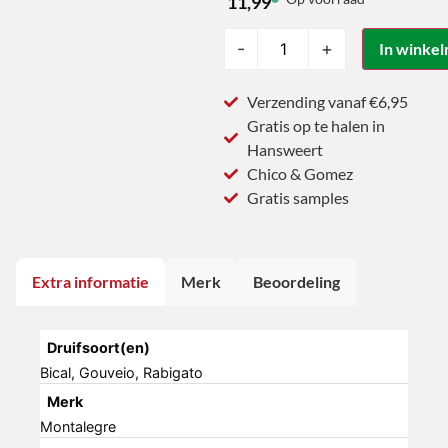
11,99
-
+
In winke
Verzending vanaf €6,95
Gratis op te halen in
Hansweert
Chico & Gomez
Gratis samples
Extra informatie
Merk
Beoordeling
Druifsoort(en)
Bical, Gouveio, Rabigato
Merk
Montalegre