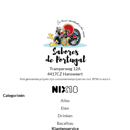
Tramperweg 12A
4417CZ Hansweert
Alle genoemde prijzen zijn consumentenprijzen en incl. BTW in euro’s
Categorieën
Alles
Eten
Drinken
Bacalhau
Klantenservice