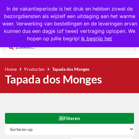
1000+ producten op voorraad
In de vakantieperiode is het druk en hebben zowel de
bezorgdiensten als wijzelf een uitdaging aan het warme
0
weer. Verwerking van bestellingen en de leveringen ervan
kunnen dus een dagje (of twee) vertraging oplopen. We
hopen op jullie begrip!
Ik begrijp het
Home
Producten
Tapada dos Monges
Tapada dos Monges
Filteren