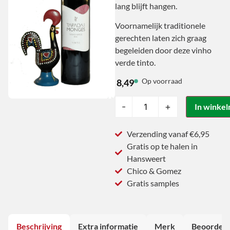
lang blijft hangen.
Voornamelijk traditionele
gerechten laten zich graag
begeleiden door deze vinho
verde tinto.
Op voorraad
8,49
-
+
In winke
Verzending vanaf €6,95
Gratis op te halen in
Hansweert
Chico & Gomez
Gratis samples
Beschrijving
Extra informatie
Merk
Beoordeli