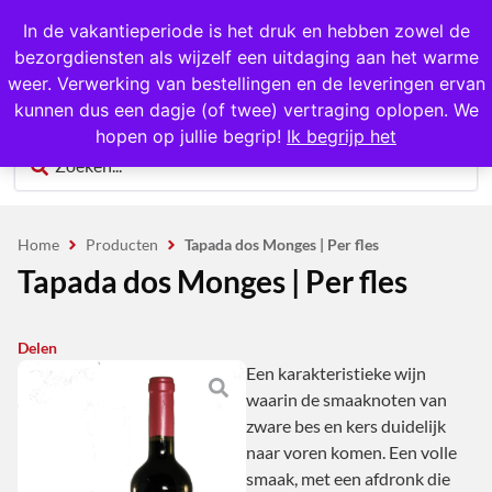
1000+ producten op voorraad
In de vakantieperiode is het druk en hebben zowel de
bezorgdiensten als wijzelf een uitdaging aan het warme
0
weer. Verwerking van bestellingen en de leveringen ervan
kunnen dus een dagje (of twee) vertraging oplopen. We
hopen op jullie begrip!
Ik begrijp het
Home
Producten
Tapada dos Monges | Per fles
Tapada dos Monges | Per fles
Delen
Een karakteristieke wijn
waarin de smaaknoten van
zware bes en kers duidelijk
naar voren komen. Een volle
smaak, met een afdronk die