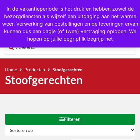
In de vakantieperiode is het druk en hebben zowel de
bezorgdiensten als wijzelf een uitdaging aan het warme
0
weer. Verwerking van bestellingen en de leveringen ervan
kunnen dus een dagje (of twee) vertraging oplopen. We
hopen op jullie begrip!
Ik begrijp het
Home
Producten
Stoofgerechten
Stoofgerechten
Filteren