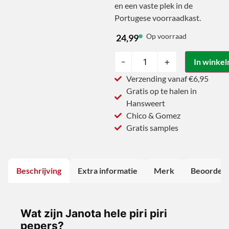
en een vaste plek in de
Portugese voorraadkast.
Op voorraad
24,99
-
+
In winke
Verzending vanaf €6,95
Gratis op te halen in
Hansweert
Chico & Gomez
Gratis samples
Beschrijving
Extra informatie
Merk
Beoordeli
Wat zijn Janota hele piri piri
pepers?