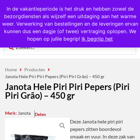
1000+ producten op voorraad
In de vakantieperiode is het druk en hebben zowel de
bezorgdiensten als wijzelf een uitdaging aan het warme
0
weer. Verwerking van bestellingen en de leveringen ervan
kunnen dus een dagje (of twee) vertraging oplopen. We
hopen op jullie begrip!
Ik begrijp het
Home
Producten
Janota Hele Piri Piri Pepers (Piri Piri Grão) – 450 gr
Janota Hele Piri Piri Pepers (Piri
Piri Grão) – 450 gr
Merk:
Janota
Delen
Deze Janota hele piri piri
pepers zitten boordevol
smaak en vuur. In deze zak van