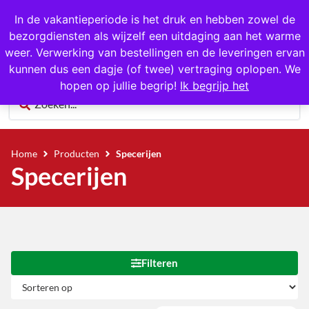
In de vakantieperiode is het druk en hebben zowel de
bezorgdiensten als wijzelf een uitdaging aan het warme
0
weer. Verwerking van bestellingen en de leveringen ervan
kunnen dus een dagje (of twee) vertraging oplopen. We
hopen op jullie begrip!
Ik begrijp het
Home
Producten
Specerijen
Specerijen
Filteren