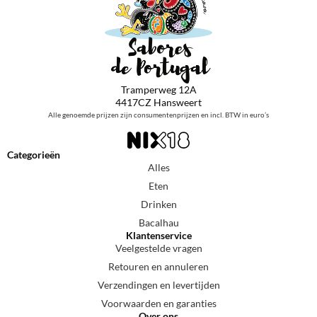
Tramperweg 12A
4417CZ Hansweert
Alle genoemde prijzen zijn consumentenprijzen en incl. BTW in euro’s
Categorieën
Alles
Eten
Drinken
Bacalhau
Klantenservice
Veelgestelde vragen
Retouren en annuleren
Verzendingen en levertijden
Voorwaarden en garanties
Over ons