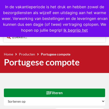
1000+ producten op voorraad
In de vakantieperiode is het druk en hebben zowel de
bezorgdiensten als wijzelf een uitdaging aan het warme
0
weer. Verwerking van bestellingen en de leveringen ervan
kunnen dus een dagje (of twee) vertraging oplopen. We
hopen op jullie begrip!
Ik begrijp het
Home
Producten
Portugese compote
Portugese compote
Filteren