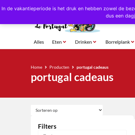
4,8/5,0 sterren
beoordeeld!
Eigen import uit Po
In de vakantieperiode is het druk en hebben zowel de bez
dus een dagj
Alles
Eten
Drinken
Borrelplank
Home
Producten
portugal cadeaus
portugal cadeaus
Filters