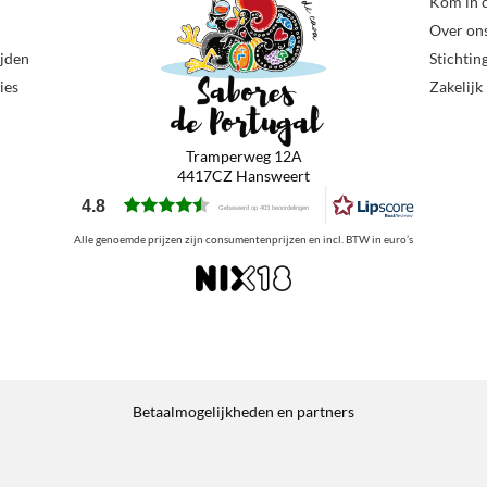
Kom in 
Over on
ijden
Stichtin
ies
Zakelijk
Tramperweg 12A
4417CZ Hansweert
4.8
Gebaseerd op 403 beoordelingen
Alle genoemde prijzen zijn consumentenprijzen en incl. BTW in euro’s
Betaalmogelijkheden en partners