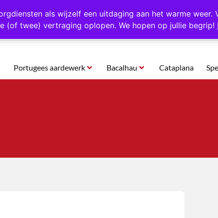
rtugal
Altijd 1000 verschillende producten op voorraad
Gratis o
orgdiensten als wijzelf een uitdaging aan het warme weer. 
e (of twee) vertraging oplopen. We hopen op jullie begrip!
Portugees aardewerk
Bacalhau
Cataplana
Spe