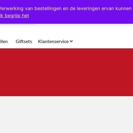
p te halen in Hansweert
Verwerking van bestellingen en de leveringen ervan kunnen
Ik begrijp het
0
llen
Giftsets
Klantenservice