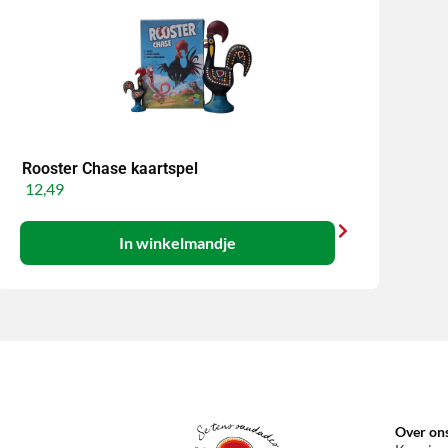
Rooster Chase kaartspel
12,49
In winkelmandje
Over on