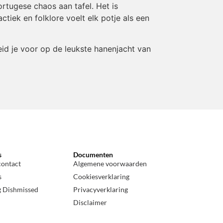
ortugese chaos aan tafel. Het is
tiek en folklore voelt elk potje als een
eid je voor op de leukste hanenjacht van
s
Documenten
contact
Algemene voorwaarden
s
Cookiesverklaring
g Dishmissed
Privacyverklaring
Disclaimer