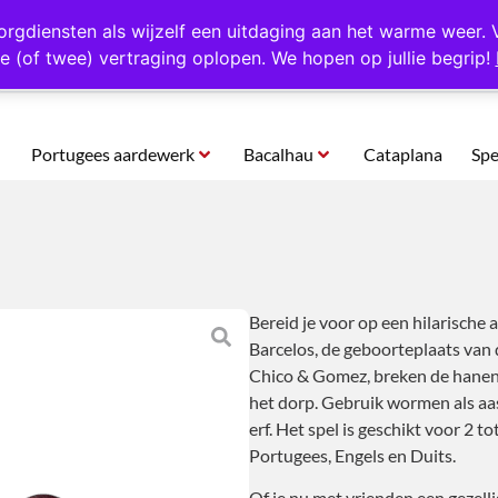
rtugal
Altijd 1000 verschillende producten op voorraad
Gratis o
orgdiensten als wijzelf een uitdaging aan het warme weer. 
e (of twee) vertraging oplopen. We hopen op jullie begrip!
Portugees aardewerk
Bacalhau
Cataplana
Spe
Bereid je voor op een hilarische 
Barcelos, de geboorteplaats van
Chico & Gomez, breken de hanen v
het dorp. Gebruik wormen als aas
erf. Het spel is geschikt voor 2 to
Portugees, Engels en Duits.
Of je nu met vrienden een gezelli