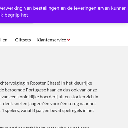
p te halen in Hansweert
Verwerking van bestellingen en de leveringen ervan kunnen
Ik begrijp het
0
llen
Giftsets
Klantenservice
achtervolging in Rooster Chase! In het kleurrijke
 de beroemde Portugese haan en dus ook van onze
an een koninklijke boerderij uit en storten zich in
, denk snel en jaag ze één voor één terug naar het
t 4 spelers, vanaf 8 jaar, en bevat spelregels in het
ge avond aan tafel hebt, met vinho en petiscos