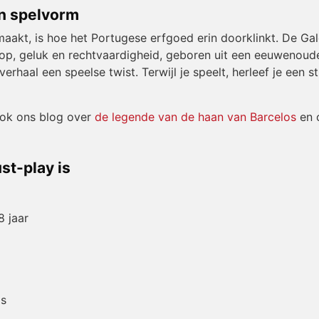
in spelvorm
aakt, is hoe het Portugese erfgoed erin doorklinkt. De Gal
op, geluk en rechtvaardigheid, geboren uit een eeuwenoude 
verhaal een speelse twist. Terwijl je speelt, herleef je een
ook ons blog over
de legende van de haan van Barcelos
en o
t-play is
8 jaar
os