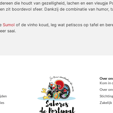
dereen die houdt van gezelligheid, lachen en een vleugje P
n zit boordevol sfeer. Dankzij de combinatie van humor, tac
de
Sumol
of de vinho koud, leg wat petiscos op tafel en ber
eer saai.
Over on
Kom in 
Over on
ijden
Stichtin
ies
Zakelijk