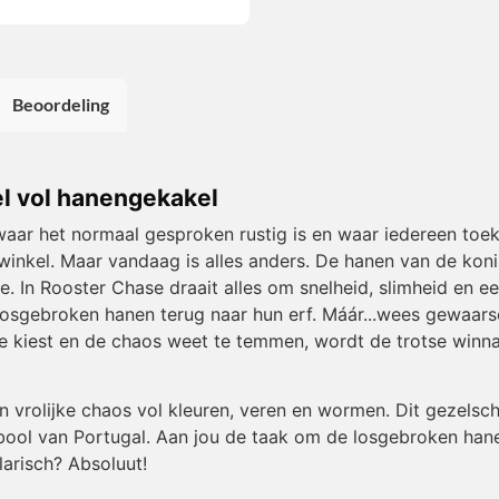
Beoordeling
l vol hanengekakel
 waar het normaal gesproken rustig is en waar iedereen to
winkel. Maar vandaag is alles anders. De hanen van de konin
actie. In Rooster Chase draait alles om snelheid, slimheid en
losgebroken hanen terug naar hun erf. Máár...wees gewaars
e kiest en de chaos weet te temmen, wordt de trotse winnaa
vrolijke chaos vol kleuren, veren en wormen. Dit gezelschap
bool van Portugal. Aan jou de taak om de losgebroken han
ilarisch? Absoluut!