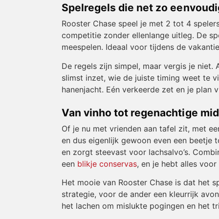
Spelregels die net zo eenvoudig 
Rooster Chase speel je met 2 tot 4 speler
competitie zonder ellenlange uitleg. De sp
meespelen. Ideaal voor tijdens de vakanti
De regels zijn simpel, maar vergis je niet.
slimst inzet, wie de juiste timing weet te
hanenjacht. Eén verkeerde zet en je plan vli
Van vinho tot regenachtige mi
Of je nu met vrienden aan tafel zit, met e
en dus eigenlijk gewoon even een beetje to
en zorgt steevast voor lachsalvo’s. Combin
een
blikje conservas
, en je hebt alles voor
Het mooie van Rooster Chase is dat het spe
strategie, voor de ander een kleurrijk avo
het lachen om mislukte pogingen en het trio