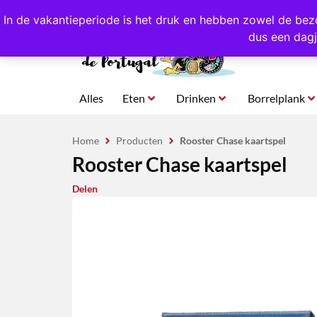
4,8/5,0 sterren
beoordeeld!
Eigen import uit Po
In de vakantieperiode is het druk en hebben zowel de bez
dus een dagj
Alles
Eten
Drinken
Borrelplank
Home
Producten
Rooster Chase kaartspel
Rooster Chase kaartspel
Delen