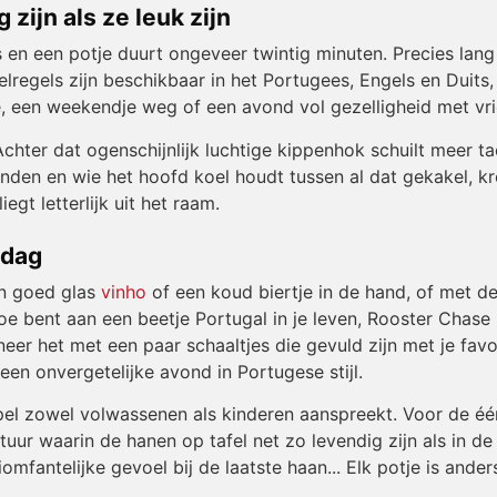
zijn als ze leuk zijn
s en een potje duurt ongeveer twintig minuten. Precies la
elregels zijn beschikbaar in het Portugees, Engels en Duit
e, een weekendje weg of een avond vol gezelligheid met vr
 Achter dat ogenschijnlijk luchtige kippenhok schuilt meer t
 vinden en wie het hoofd koel houdt tussen al dat gekakel, k
egt letterlijk uit het raam.
ddag
en goed glas
vinho
of een koud biertje in de hand, of met de
e bent aan een beetje Portugal in je leven, Rooster Chase pa
eer het met een paar schaaltjes die gevuld zijn met je favo
 een onvergetelijke avond in Portugese stijl.
l zowel volwassenen als kinderen aanspreekt. Voor de één is
ntuur waarin de hanen op tafel net zo levendig zijn als in d
mfantelijke gevoel bij de laatste haan... Elk potje is anders