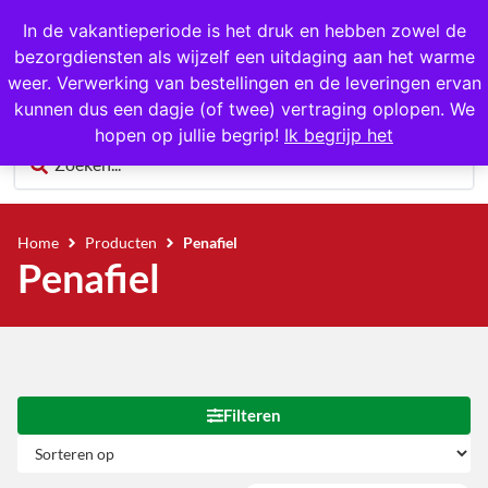
1000+ producten op voorraad
In de vakantieperiode is het druk en hebben zowel de
bezorgdiensten als wijzelf een uitdaging aan het warme
0
weer. Verwerking van bestellingen en de leveringen ervan
kunnen dus een dagje (of twee) vertraging oplopen. We
hopen op jullie begrip!
Ik begrijp het
Home
Producten
Penafiel
Penafiel
Filteren