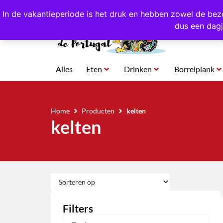
4,8/5,0 sterren
beoordeeld!
Eigen import uit Po
In de vakantieperiode is het druk en hebben zowel de bez
dus een dagj
Alles
Eten
Drinken
Borrelplank
Home
Producten
kelten
kelten
Filters