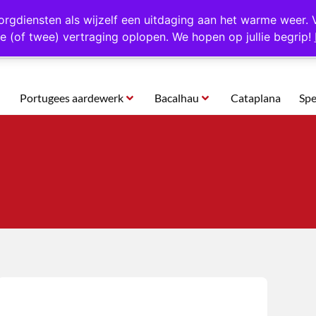
rtugal
Altijd 1000 verschillende producten op voorraad
Gratis o
orgdiensten als wijzelf een uitdaging aan het warme weer. 
e (of twee) vertraging oplopen. We hopen op jullie begrip!
Portugees aardewerk
Bacalhau
Cataplana
Spe