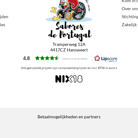
Kom in 
Over on
ijden
Stichtin
ies
Zakelijk
Tramperweg 12A
4417CZ Hansweert
4.8
Gebaseerd op 403 beoordelingen
Alle genoemde prijzen zijn consumentenprijzen en incl. BTW in euro’s
Betaalmogelijkheden en partners