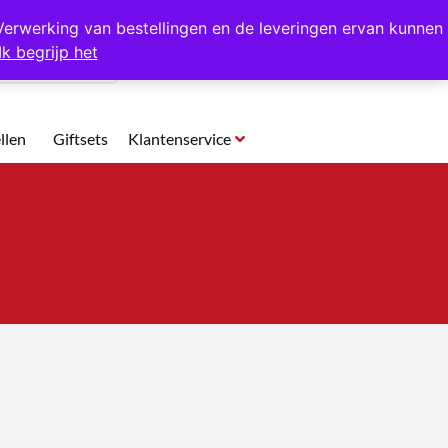
p te halen in Hansweert
Verwerking van bestellingen en de leveringen ervan kunnen
Ik begrijp het
0
llen
Giftsets
Klantenservice