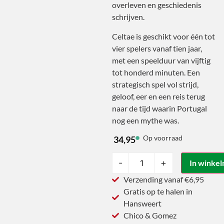
overleven en geschiedenis
schrijven.
Celtae is geschikt voor één tot
vier spelers vanaf tien jaar,
met een speelduur van vijftig
tot honderd minuten. Een
strategisch spel vol strijd,
geloof, eer en een reis terug
naar de tijd waarin Portugal
nog een mythe was.
Op voorraad
34,95
-
+
In winke
Verzending vanaf €6,95
Gratis op te halen in
Hansweert
Chico & Gomez