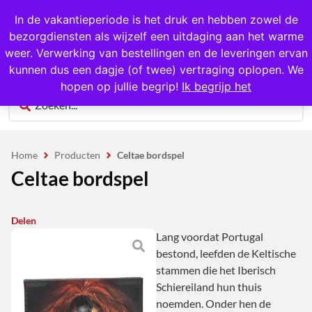
1000+ producten op voorraad
In de vakantieperiode is het druk en hebben zowel de
bezorgdiensten als wijzelf een uitdaging aan het warme
0
weer. Verwerking van bestellingen en de leveringen ervan
kunnen dus een dagje (of twee) vertraging oplopen. We
hopen op jullie begrip!
Ik begrijp het
Home
Producten
Celtae bordspel
Celtae bordspel
Delen
Lang voordat Portugal
bestond, leefden de Keltische
stammen die het Iberisch
Schiereiland hun thuis
noemden. Onder hen de