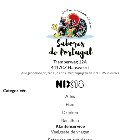
Tramperweg 12A
4417CZ Hansweert
Alle genoemde prijzen zijn consumentenprijzen en incl. BTW in euro’s
Categorieën
Alles
Eten
Drinken
Bacalhau
Klantenservice
Veelgestelde vragen
Retouren en annuleren