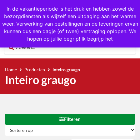
1000+ producten op voorraad
In de vakantieperiode is het druk en hebben zowel de
bezorgdiensten als wijzelf een uitdaging aan het warme
0
weer. Verwerking van bestellingen en de leveringen ervan
kunnen dus een dagje (of twee) vertraging oplopen. We
hopen op jullie begrip!
Ik begrijp het
Home
Producten
Inteiro graugo
Inteiro graugo
Filteren