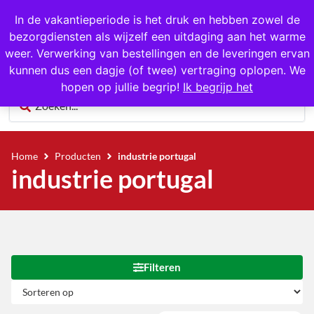
1000+ producten op voorraad
In de vakantieperiode is het druk en hebben zowel de
bezorgdiensten als wijzelf een uitdaging aan het warme
0
weer. Verwerking van bestellingen en de leveringen ervan
kunnen dus een dagje (of twee) vertraging oplopen. We
hopen op jullie begrip!
Ik begrijp het
Home
Producten
industrie portugal
industrie portugal
Filteren