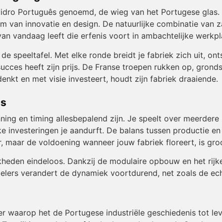
dro Português genoemd, de wieg van het Portugese glas. De
m van innovatie en design. De natuurlijke combinatie van z
van vandaag leeft die erfenis voort in ambachtelijke werkp
 de speeltafel. Met elke ronde breidt je fabriek zich uit, o
succes heeft zijn prijs. De Franse troepen rukken op, grond
enkt en met visie investeert, houdt zijn fabriek draaiende.
is
nning en timing allesbepalend zijn. Je speelt over meerdere
lke investeringen je aandurft. De balans tussen productie 
r, maar de voldoening wanneer jouw fabriek floreert, is gro
jkheden eindeloos. Dankzij de modulaire opbouw en het rijk
elers verandert de dynamiek voortdurend, net zoals de ech
r waarop het de Portugese industriële geschiedenis tot lev