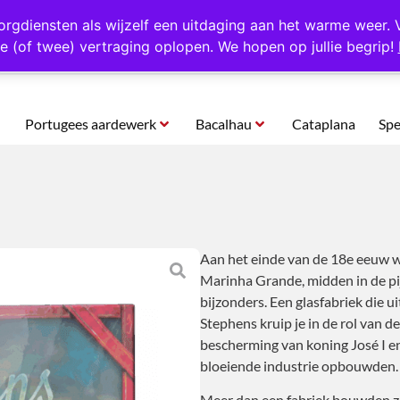
rtugal
Altijd 1000 verschillende producten op voorraad
Gratis o
orgdiensten als wijzelf een uitdaging aan het warme weer. 
e (of twee) vertraging oplopen. We hopen op jullie begrip!
Portugees aardewerk
Bacalhau
Cataplana
Spe
Aan het einde van de 18e eeuw wa
Marinha Grande, midden in de pi
bijzonders. Een glasfabriek die u
Stephens kruip je in de rol van d
bescherming van koning José I e
bloeiende industrie opbouwden.
Meer dan een fabriek bouwden ze