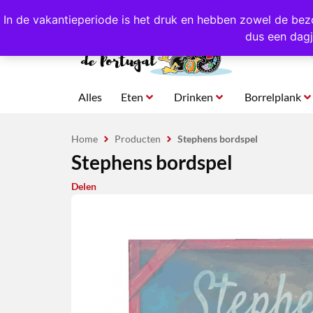
4,8/5,0 sterren
beoordeeld!
Eigen import uit Po
In de vakantieperiode is het druk en hebben zowel de bez
dus een dagj
Alles
Eten
Drinken
Borrelplank
Home
Producten
Stephens bordspel
Stephens bordspel
Delen