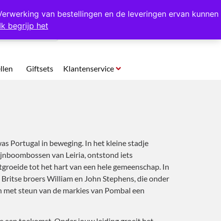
p te halen in Hansweert
Verwerking van bestellingen en de leveringen ervan kunnen
Ik begrijp het
0
llen
Giftsets
Klantenservice
s Portugal in beweging. In het kleine stadje
jnboombossen van Leiria, ontstond iets
itgroeide tot het hart van een hele gemeenschap. In
e Britse broers William en John Stephens, die onder
n met steun van de markies van Pombal een
 een toekomst. Onder jouw leiding groeit het