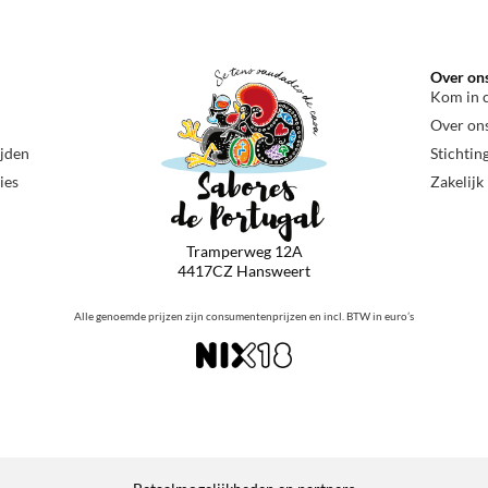
Over on
Kom in 
Over on
ijden
Stichtin
ies
Zakelijk
Tramperweg 12A
4417CZ Hansweert
Alle genoemde prijzen zijn consumentenprijzen en incl. BTW in euro’s