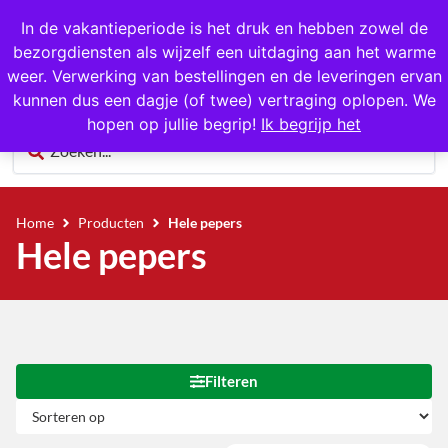
1000+ producten op voorraad
In de vakantieperiode is het druk en hebben zowel de
bezorgdiensten als wijzelf een uitdaging aan het warme
0
weer. Verwerking van bestellingen en de leveringen ervan
kunnen dus een dagje (of twee) vertraging oplopen. We
hopen op jullie begrip!
Ik begrijp het
Home
Producten
Hele pepers
Hele pepers
Filteren