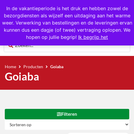
1000+ producten op voorraad
In de vakantieperiode is het druk en hebben zowel de
bezorgdiensten als wijzelf een uitdaging aan het warme
0
weer. Verwerking van bestellingen en de leveringen ervan
kunnen dus een dagje (of twee) vertraging oplopen. We
hopen op jullie begrip!
Ik begrijp het
Home
Producten
Goiaba
Goiaba
Filteren