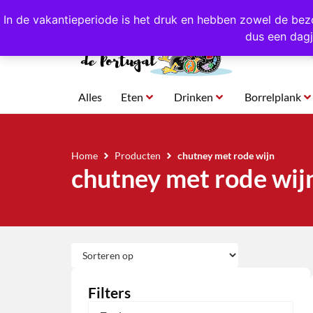
4,8/5,0 sterren
beoordeeld!
Eigen import uit Po
In de vakantieperiode is het druk en hebben zowel de bez
dus een dagj
Alles
Eten
Drinken
Borrelplank
Home
Producten
chutney met rode wijn
chutney met rode wij
Filters