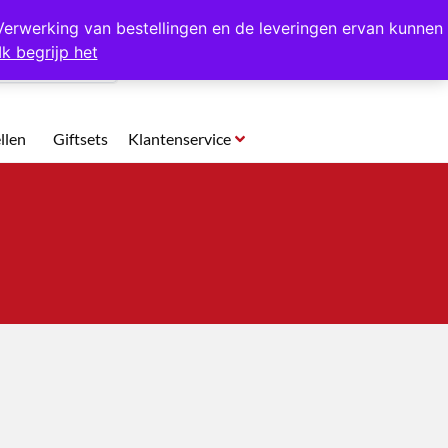
p te halen in Hansweert
Verwerking van bestellingen en de leveringen ervan kunnen
Ik begrijp het
0
llen
Giftsets
Klantenservice