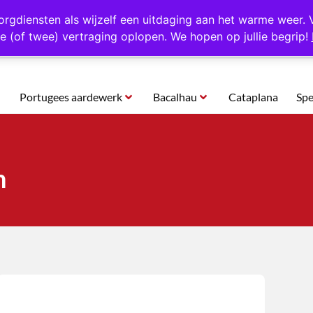
rtugal
Altijd 1000 verschillende producten op voorraad
Gratis o
orgdiensten als wijzelf een uitdaging aan het warme weer. 
e (of twee) vertraging oplopen. We hopen op jullie begrip!
Portugees aardewerk
Bacalhau
Cataplana
Spe
n