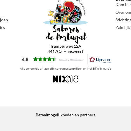
Kom in 
Over on
ijden
Stichtin
ies
Zakelijk
Tramperweg 12A
4417CZ Hansweert
4.8
Gebaseerd op 403 beoordelingen
Alle genoemde prijzen zijn consumentenprijzen en incl. BTW in euro’s
Betaalmogelijkheden en partners