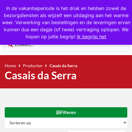
1000+ producten op voorraad
In de vakantieperiode is het druk en hebben zowel de
bezorgdiensten als wijzelf een uitdaging aan het warme
0
weer. Verwerking van bestellingen en de leveringen ervan
kunnen dus een dagje (of twee) vertraging oplopen. We
hopen op jullie begrip!
Ik begrijp het
Home
Producten
Casais da Serra
Casais da Serra
Filteren