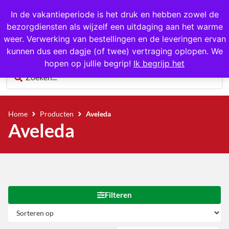
In de vakantieperiode is het druk en hebben zowel de
bezorgdiensten als wijzelf een uitdaging aan het warme
0
weer. Verwerking van bestellingen en de leveringen ervan
kunnen dus een dagje (of twee) vertraging oplopen. We
hopen op jullie begrip!
Ik begrijp het
Home
Producten
Aveleda
Aveleda
Filteren