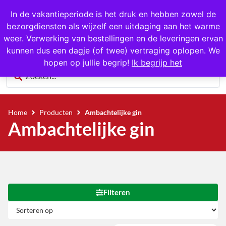
1000+ producten op voorraad
In de vakantieperiode is het druk en hebben zowel de
bezorgdiensten als wijzelf een uitdaging aan het warme
0
weer. Verwerking van bestellingen en de leveringen ervan
kunnen dus een dagje (of twee) vertraging oplopen. We
hopen op jullie begrip!
Ik begrijp het
Home
Producten
Ambachtelijke gin
Ambachtelijke gin
Filteren