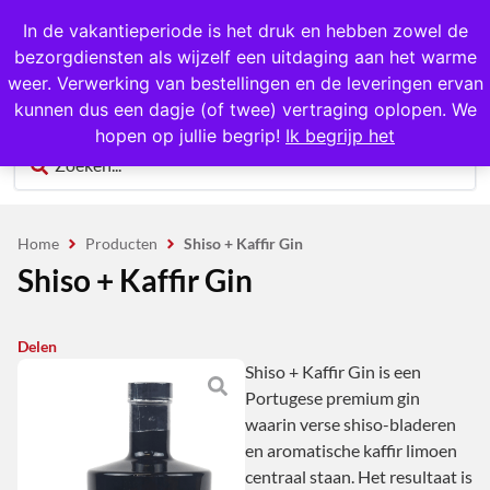
1000+ producten op voorraad
In de vakantieperiode is het druk en hebben zowel de
bezorgdiensten als wijzelf een uitdaging aan het warme
0
weer. Verwerking van bestellingen en de leveringen ervan
kunnen dus een dagje (of twee) vertraging oplopen. We
hopen op jullie begrip!
Ik begrijp het
Home
Producten
Shiso + Kaffir Gin
Shiso + Kaffir Gin
Delen
Shiso + Kaffir Gin is een
Portugese premium gin
waarin verse shiso-bladeren
en aromatische kaffir limoen
centraal staan. Het resultaat is