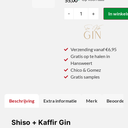
55,00
-
+
In winke
00:00
00:00
Verzending vanaf €6,95
Gratis op te halen in
Hansweert
Chico & Gomez
Gratis samples
Beschrijving
Extra informatie
Merk
Beoordeli
Shiso + Kaffir Gin