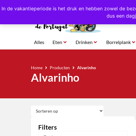
4,8/5,0 sterren
beoordeeld!
Eigen import uit Po
In de vakantieperiode is het druk en hebben zowel de bez
dus een dagj
Alles
Eten
Drinken
Borrelplank
Home
Producten
Alvarinho
Alvarinho
Filters