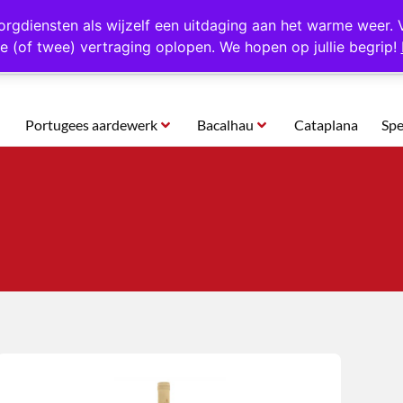
rtugal
Altijd 1000 verschillende producten op voorraad
Gratis o
orgdiensten als wijzelf een uitdaging aan het warme weer. 
e (of twee) vertraging oplopen. We hopen op jullie begrip!
Portugees aardewerk
Bacalhau
Cataplana
Spe