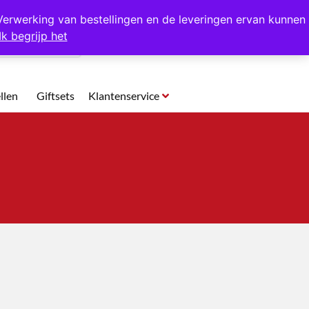
p te halen in Hansweert
Verwerking van bestellingen en de leveringen ervan kunnen
Ik begrijp het
0
llen
Giftsets
Klantenservice