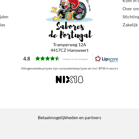
Kom in 
Over on
ijden
Stichtin
ies
Zakelijk
Tramperweg 12A
4417CZ Hansweert
4.8
Gebaseerd op 403 beoordelingen
Alle genoemde prijzen zijn consumentenprijzen en incl. BTW in euro’s
Betaalmogelijkheden en partners