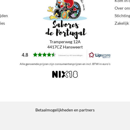
Kom in 
Over on
ijden
Stichtin
ies
Zakelijk
Tramperweg 12A
4417CZ Hansweert
4.8
Gebaseerd op 403 beoordelingen
Alle genoemde prijzen zijn consumentenprijzen en incl. BTW in euro’s
Betaalmogelijkheden en partners