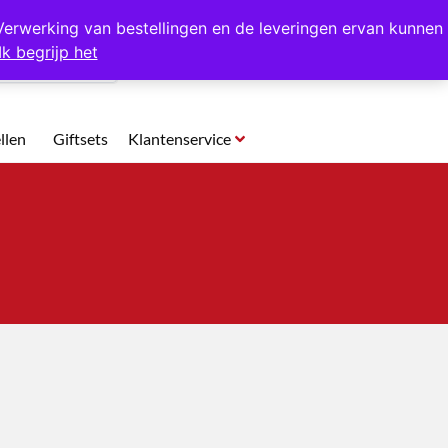
p te halen in Hansweert
Verwerking van bestellingen en de leveringen ervan kunnen
Ik begrijp het
0
llen
Giftsets
Klantenservice