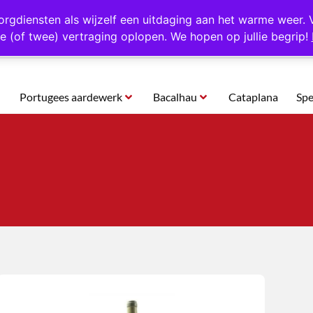
rtugal
Altijd 1000 verschillende producten op voorraad
Gratis o
orgdiensten als wijzelf een uitdaging aan het warme weer. 
e (of twee) vertraging oplopen. We hopen op jullie begrip!
Portugees aardewerk
Bacalhau
Cataplana
Spe