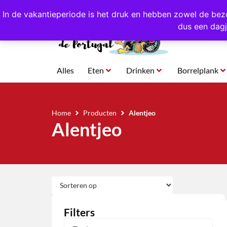
4,8/5,0 sterren
beoordeeld!
Eigen import uit Po
In de vakantieperiode is het druk en hebben zowel de bez
dus een dagj
Alles
Eten
Drinken
Borrelplank
Home
Producten
Alentjeo
Alentjeo
Filters