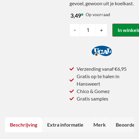
gevoel, gewoon uit je koelkast.
Op voorraad
3,49
-
+
In winke
Verzending vanaf €6,95
Gratis op te halen in
Hansweert
Chico & Gomez
Gratis samples
Beschrijving
Extra informatie
Merk
Beoordeli