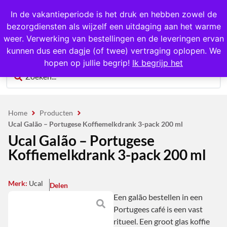
1000+ producten op voorraad
In de vakantieperiode is het druk en hebben zowel de
bezorgdiensten als wijzelf een uitdaging aan het warme
0
weer. Verwerking van bestellingen en de leveringen ervan
kunnen dus een dagje (of twee) vertraging oplopen. We
hopen op jullie begrip!
Ik begrijp het
Home
Producten
Ucal Galão – Portugese Koffiemelkdrank 3-pack 200 ml
Ucal Galão – Portugese
Koffiemelkdrank 3-pack 200 ml
Merk:
Ucal
Delen
Een galão bestellen in een
Portugees café is een vast
ritueel. Een groot glas koffie