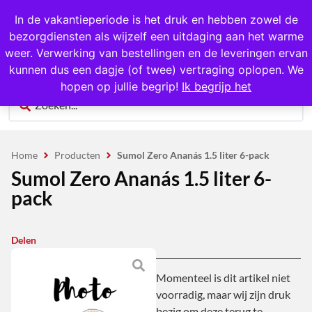
1000+ producten op voorraad
In de vakantieperiode is het druk en hebben zowel de
bezorgdiensten als wijzelf een uitdaging aan het warme
0
weer. Verwerking van bestellingen en de leveringen ervan
kunnen dus een dagje (of twee) vertraging oplopen. We
hopen op jullie begrip!
Ik begrijp het
Home
Producten
Sumol Zero Ananás 1.5 liter 6-pack
Sumol Zero Ananás 1.5 liter 6-
pack
Delen
Momenteel is dit artikel niet
voorradig, maar wij zijn druk
bezig om deze terug te