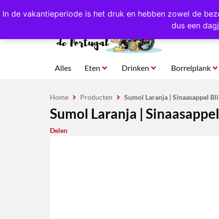
4,8/5,0 sterren
beoordeeld!
Eigen import uit Po
In de vakantieperiode is het druk en hebben zowel de bez
dus een dagj
Alles
Eten
Drinken
Borrelplank
Home
Producten
Sumol Laranja | Sinaasappel Bli
Sumol Laranja | Sinaasappel 
Delen