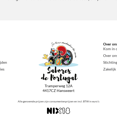
Over on
Kom in 
Over on
ijden
Stichtin
ies
Zakelijk
Tramperweg 12A
4417CZ Hansweert
Alle genoemde prijzen zijn consumentenprijzen en incl. BTW in euro’s