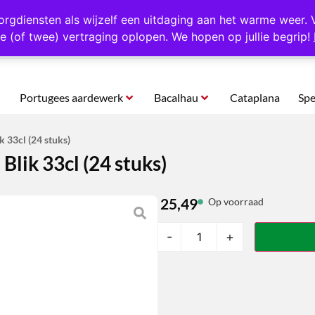
rtugal
Altijd 1000 verschillende producten op voorraad
Gratis o
orgdiensten als wijzelf een uitdaging aan het warme weer. 
e (of twee) vertraging oplopen. We hopen op jullie begrip!
Portugees aardewerk
Bacalhau
Cataplana
Spe
k 33cl (24 stuks)
Blik 33cl (24 stuks)
25,49
Op voorraad
-
+