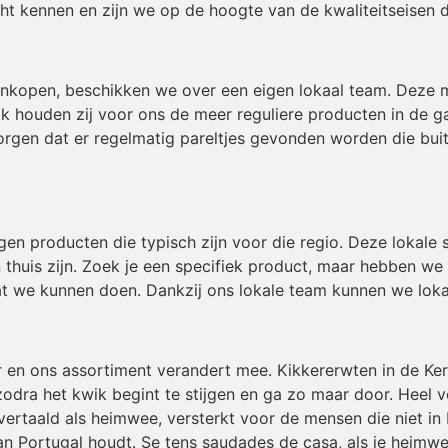
t kennen en zijn we op de hoogte van de kwaliteitseisen 
inkopen, beschikken we over een eigen lokaal team. Deze
ok houden zij voor ons de meer reguliere producten in de g
gen dat er regelmatig pareltjes gevonden worden die buiten
igen producten die typisch zijn voor die regio. Deze lokal
 thuis zijn. Zoek je een specifiek product, maar hebben we
t we kunnen doen. Dankzij ons lokale team kunnen we loka
r en ons assortiment verandert mee. Kikkererwten in de Ke
odra het kwik begint te stijgen en ga zo maar door. Heel v
ertaald als heimwee, versterkt voor de mensen die niet in 
an Portugal houdt. Se tens saudades de casa, als je heimwe