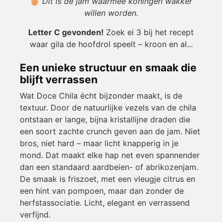
🥚
Dit is de jam waarmee koningen wakker
willen worden.
Letter C gevonden!
Zoek ei 3 bij het recept
waar gila de hoofdrol speelt – kroon en al...
Een unieke structuur en smaak die
blijft verrassen
Wat Doce Chila écht bijzonder maakt, is de
textuur. Door de natuurlijke vezels van de chila
ontstaan er lange, bijna kristallijne draden die
een soort zachte crunch geven aan de jam. Niet
bros, niet hard – maar licht knapperig in je
mond. Dat maakt elke hap net even spannender
dan een standaard aardbeien- of abrikozenjam.
De smaak is friszoet, met een vleugje citrus en
een hint van pompoen, maar dan zonder de
herfstassociatie. Licht, elegant en verrassend
verfijnd.