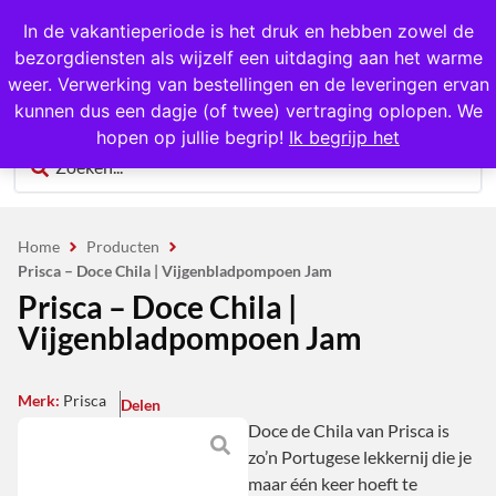
1000+ producten op voorraad
In de vakantieperiode is het druk en hebben zowel de
bezorgdiensten als wijzelf een uitdaging aan het warme
0
weer. Verwerking van bestellingen en de leveringen ervan
kunnen dus een dagje (of twee) vertraging oplopen. We
hopen op jullie begrip!
Ik begrijp het
Home
Producten
Prisca – Doce Chila | Vijgenbladpompoen Jam
Prisca – Doce Chila |
Vijgenbladpompoen Jam
Merk:
Prisca
Delen
Doce de Chila van Prisca is
zo’n Portugese lekkernij die je
maar één keer hoeft te