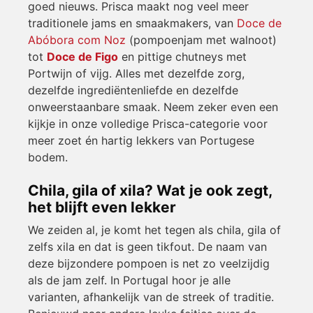
goed nieuws. Prisca maakt nog veel meer
traditionele jams en smaakmakers, van
Doce de
Abóbora com Noz
(pompoenjam met walnoot)
tot
Doce de Figo
en pittige chutneys met
Portwijn of vijg. Alles met dezelfde zorg,
dezelfde ingrediëntenliefde en dezelfde
onweerstaanbare smaak. Neem zeker even een
kijkje in onze volledige
Prisca-categorie
voor
meer zoet én hartig lekkers van Portugese
bodem.
Chila, gila of xila? Wat je ook zegt,
het blijft even lekker
We zeiden al, je komt het tegen als chila, gila of
zelfs xila en dat is geen tikfout.
De naam van
deze bijzondere pompoen is net zo veelzijdig
als de jam zelf.
In Portugal hoor je alle
varianten, afhankelijk van de streek of traditie.