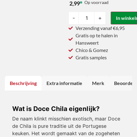
Op voorraad
2,99
-
+
In winke
Verzending vanaf €6,95
Gratis op te halen in
Hansweert
Chico & Gomez
Gratis samples
Beschrijving
Extra informatie
Merk
Beoordeli
Wat is Doce Chila eigenlijk?
De naam klinkt misschien exotisch, maar Doce
de Chila is pure traditie uit de Portugese
keuken. Het wordt gemaakt van de zogeheten