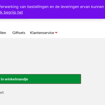
p te halen in Hansweert
Verwerking van bestellingen en de leveringen ervan kunnen
Ik begrijp het
0
llen
Giftsets
Klantenservice
In winkelmandje
ert