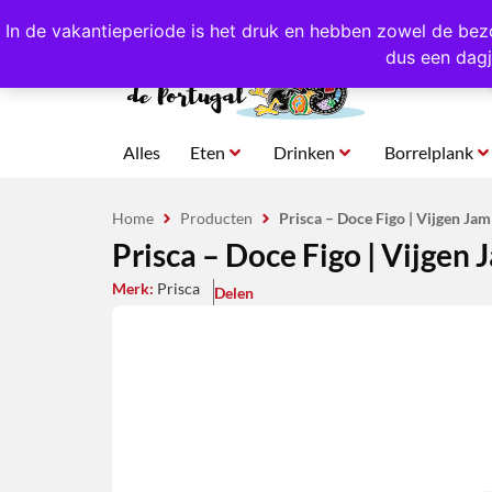
4,8/5,0 sterren
beoordeeld!
Eigen import uit Po
In de vakantieperiode is het druk en hebben zowel de bez
dus een dagj
Alles
Eten
Drinken
Borrelplank
Home
Producten
Prisca – Doce Figo | Vijgen Jam
Prisca – Doce Figo | Vijgen 
Merk:
Prisca
Delen