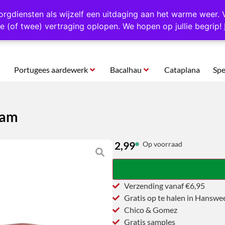
rtugal
Altijd 1000 verschillende producten op voorraad
Gratis o
orgdiensten als wijzelf een uitdaging aan het warme weer. 
e (of twee) vertraging oplopen. We hopen op jullie begrip!
Portugees aardewerk
Bacalhau
Cataplana
Spe
Jam
2,99
Op voorraad
Verzending vanaf €6,95
Gratis op te halen in Hanswe
Chico & Gomez
Gratis samples