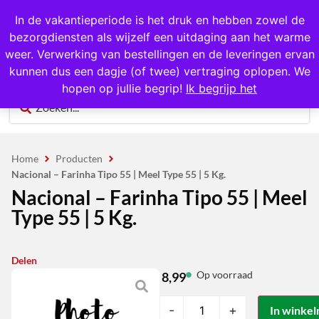
1000+ producten op voorraad
In de vakantieperiode is het druk en hebben zowel de
bezorgdiensten als wijzelf een uitdaging aan het warme
0
weer. Verwerking van bestellingen en de leveringen ervan
kunnen dus een dagje (of twee) vertraging oplopen. We
hopen op jullie begrip!
Ik begrijp het
Home
Producten
Nacional – Farinha Tipo 55 | Meel Type 55 | 5 Kg.
Nacional – Farinha Tipo 55 | Meel
Type 55 | 5 Kg.
Delen
Op voorraad
8,99
-
+
In winke