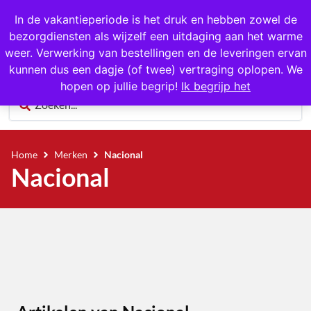
1000+ producten op voorraad
In de vakantieperiode is het druk en hebben zowel de
bezorgdiensten als wijzelf een uitdaging aan het warme
0
weer. Verwerking van bestellingen en de leveringen ervan
kunnen dus een dagje (of twee) vertraging oplopen. We
hopen op jullie begrip!
Ik begrijp het
Home
Merken
Nacional
Nacional