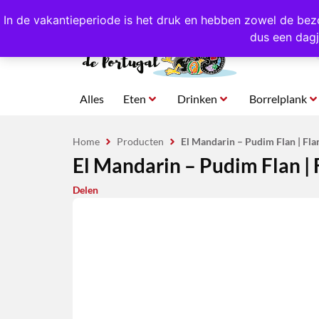
4,8/5,0 sterren
beoordeeld!
Eigen import uit Po
In de vakantieperiode is het druk en hebben zowel de bez
dus een dagj
Alles
Eten
Drinken
Borrelplank
Home
Producten
El Mandarin – Pudim Flan | Fl
El Mandarin – Pudim Flan |
Delen