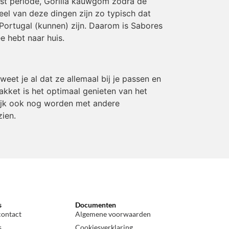
rst periode, Gorilla kauwgom zodra de
eel van deze dingen zijn zo typisch dat
Portugal (kunnen) zijn. Daarom is Sabores
e hebt naar huis.
eet je al dat ze allemaal bij je passen en
kket is het optimaal genieten van het
rlijk ook nog worden met andere
zien.
s
Documenten
contact
Algemene voorwaarden
s
Cookiesverklaring