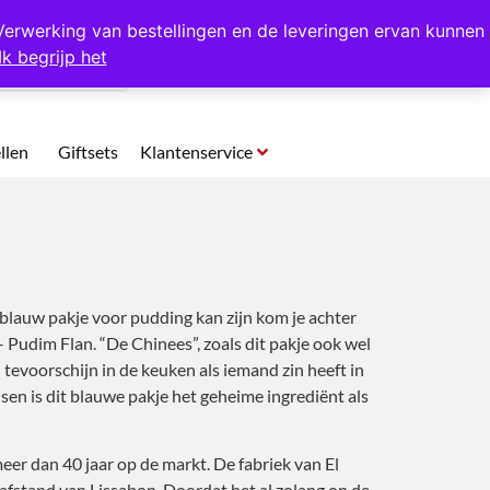
p te halen in Hansweert
Verwerking van bestellingen en de leveringen ervan kunnen
Ik begrijp het
0
llen
Giftsets
Klantenservice
blauw pakje voor pudding kan zijn kom je achter
– Pudim Flan. “De Chinees”, zoals dit pakje ook wel
tevoorschijn in de keuken als iemand zin heeft in
en is dit blauwe pakje het geheime ingrediënt als
eer dan 40 jaar op de markt. De fabriek van El
afstand van Lissabon. Doordat het al zolang op de