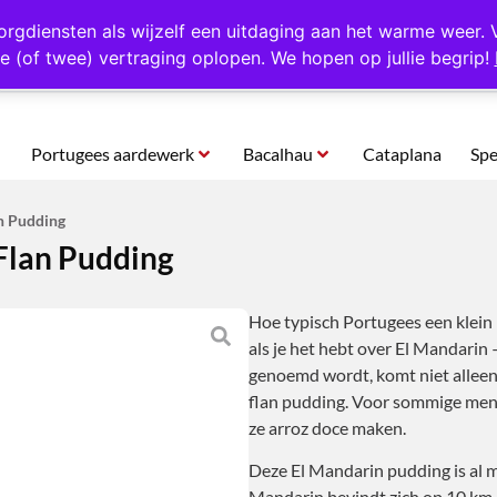
rtugal
Altijd 1000 verschillende producten op voorraad
Gratis o
orgdiensten als wijzelf een uitdaging aan het warme weer. 
e (of twee) vertraging oplopen. We hopen op jullie begrip!
Portugees aardewerk
Bacalhau
Cataplana
Spe
an Pudding
 Flan Pudding
Hoe typisch Portugees een klein 
als je het hebt over El Mandarin 
genoemd wordt, komt niet alleen 
flan pudding. Voor sommige mens
ze arroz doce maken.
Deze El Mandarin pudding is al m
Mandarin bevindt zich op 10 km 