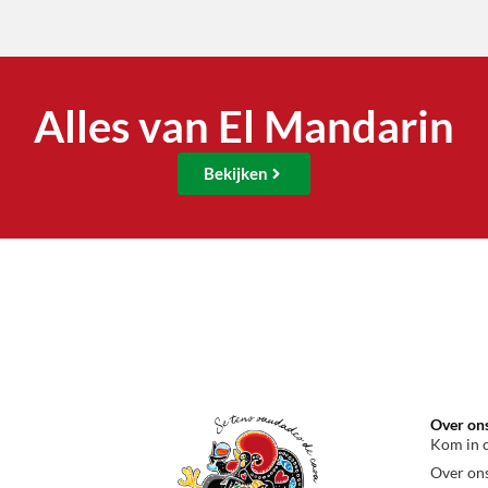
Alles van El Mandarin
Bekijken
Over on
Kom in 
Over on