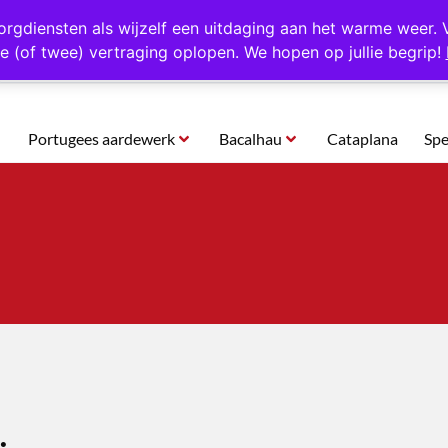
rtugal
Altijd 1000 verschillende producten op voorraad
Gratis o
orgdiensten als wijzelf een uitdaging aan het warme weer. 
e (of twee) vertraging oplopen. We hopen op jullie begrip!
Portugees aardewerk
Bacalhau
Cataplana
Spe