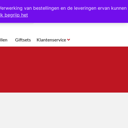
p te halen in Hansweert
Verwerking van bestellingen en de leveringen ervan kunnen
Ik begrijp het
0
llen
Giftsets
Klantenservice