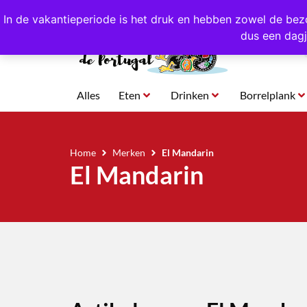
4,8/5,0 sterren
beoordeeld!
Eigen import uit Po
In de vakantieperiode is het druk en hebben zowel de bez
dus een dagj
Alles
Eten
Drinken
Borrelplank
Home
Merken
El Mandarin
El Mandarin