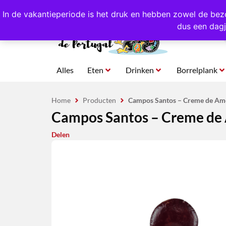
4,8/5,0 sterren
beoordeeld!
Eigen import uit Po
In de vakantieperiode is het druk en hebben zowel de bez
dus een dagj
Alles
Eten
Drinken
Borrelplank
Home
Producten
Campos Santos – Creme de Am
Campos Santos – Creme de
Delen