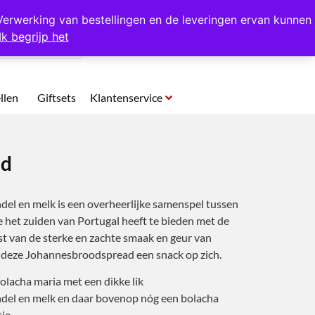
p te halen in Hansweert
Verwerking van bestellingen en de leveringen ervan kunnen
Ik begrijp het
0
llen
Giftsets
Klantenservice
ad
l en melk is een overheerlijke samenspel tussen
 het zuiden van Portugal heeft te bieden met de
t van de sterke en zachte smaak en geur van
 deze Johannesbroodspread een snack op zich.
bolacha maria met een dikke lik
el en melk en daar bovenop nóg een bolacha
je.