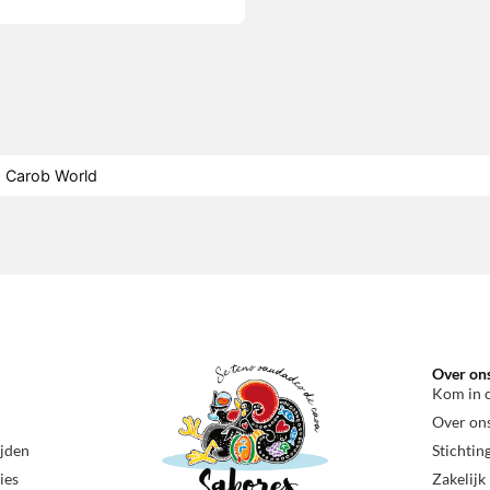
Carob World
Over on
Kom in 
Over on
ijden
Stichtin
ies
Zakelijk