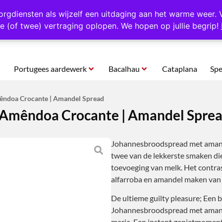
rtugal
Altijd 1000 verschillende producten op voorraad
Gratis o
orgdiensten als wijzelf een uitdaging aan het warme weer. 
e (of twee) vertraging oplopen. We hopen op jullie begrip!
Portugees aardewerk
Bacalhau
Cataplana
Spe
êndoa Crocante | Amandel Spread
 Amêndoa Crocante | Amandel Spre
Johannesbroodspread met amande
twee van de lekkerste smaken die
toevoeging van melk. Het contras
alfarroba en amandel maken van
De ultieme guilty pleasure; Een 
Johannesbroodspread met amand
maria. Een instant genietmoment