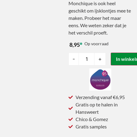
Monchique is ook heel
geschikt om ijsklontjes mee te
maken. Probeer het maar
eens. We weten zeker dat je
het verschil proeft.
Op voorraad
8,95
-
+
In winke
Verzending vanaf €6,95
Gratis op te halen in
Hansweert
Chico & Gomez
Gratis samples