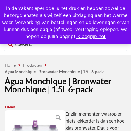
1000+ producten op voorraad
In de vakantieperiode is het druk en hebben zowel de
bezorgdiensten als wijzelf een uitdaging aan het warme
0
weer. Verwerking van bestellingen en de leveringen ervan
kunnen dus een dagje (of twee) vertraging oplopen. We
hopen op jullie begrip!
Ik begrijp het
Home
Producten
Água Monchique | Bronwater Monchique | 1.5L 6-pack
Água Monchique | Bronwater
Monchique | 1.5L 6-pack
Delen
Er zijn momenten waarop er
niets lekkerder is dan een koel
glas bronwater. Dat is voor