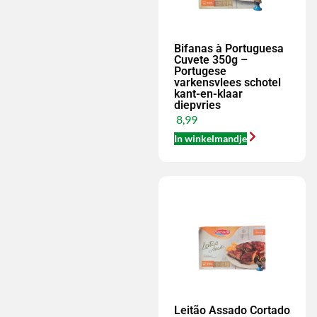
Bifanas à Portuguesa
Cuvete 350g –
Portugese
varkensvlees schotel
kant-en-klaar
diepvries
8,99
In winkelmandje
Leitão Assado Cortado