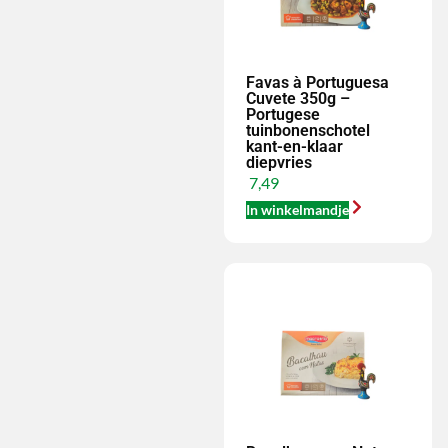
Favas à Portuguesa
Cuvete 350g –
Portugese
tuinbonenschotel
kant-en-klaar
diepvries
7,49
In winkelmandje