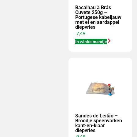
Bacalhau à Brás
Cuvete 250g –
Portugese kabeljauw
met ei en aardappel
diepvries
7,49
In winkelmandje
Sandes de Leitão –
Broodje speenvarken
kant-en-klaar
diepvries
9,49