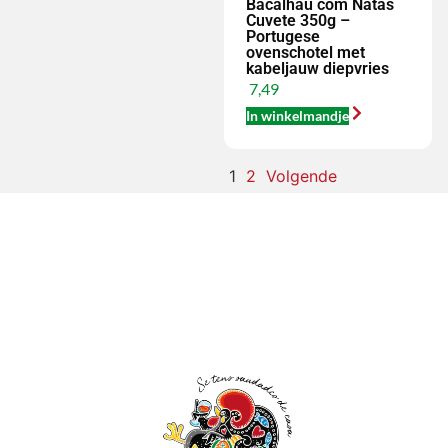
Bacalhau com Natas
Cuvete 350g –
Portugese
ovenschotel met
kabeljauw diepvries
7,49
In winkelmandje
1
2
Volgende