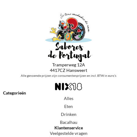
Tramperweg 12A
4417CZ Hansweert
Alle genoemde prijzen zijn consumentenprijzen en incl. BTW in euro’s
Categorieën
Alles
Eten
Drinken
Bacalhau
Klantenservice
Veelgestelde vragen