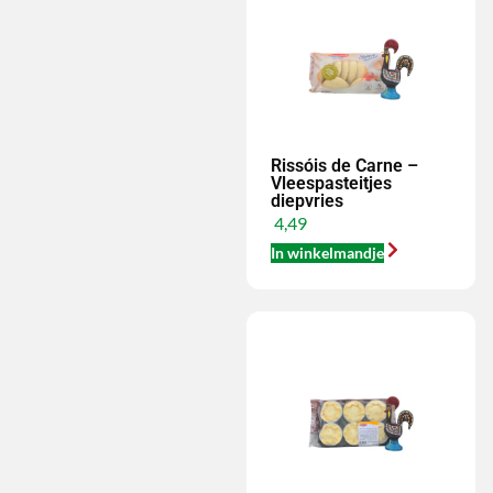
Rissóis de Carne –
Vleespasteitjes
diepvries
4,49
In winkelmandje