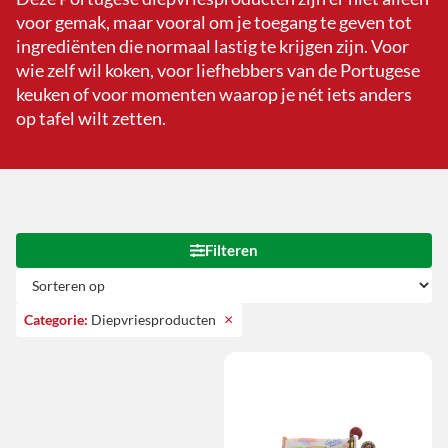
voor gemak, maar vooral om je toegang te geven tot
ingrediënten die normaal lastig te krijgen zijn. Voor
wie zelf wil koken, voor liefhebbers van de Portugese
keuken of voor momenten waarop je nét iets anders
op tafel wilt zetten.
Filteren
×
Categorie
:
Diepvriesproducten