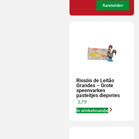
Aanmelden
Rissóis de Leitão
Grandes – Grote
speenvarken
pasteitjes diepvries
3,79
In winkelmandje