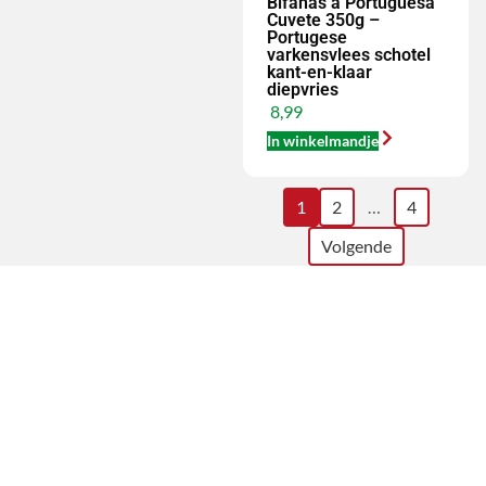
Bifanas à Portuguesa
Cuvete 350g –
Portugese
varkensvlees schotel
kant-en-klaar
diepvries
8,99
In winkelmandje
1
2
…
4
Volgende