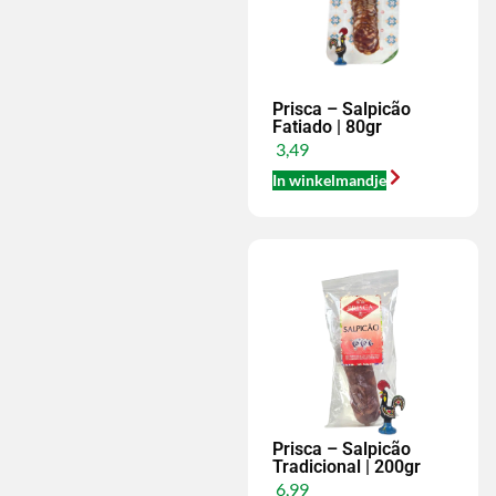
Prisca – Salpicão
Fatiado | 80gr
3,49
In winkelmandje
Prisca – Salpicão
Tradicional | 200gr
6,99