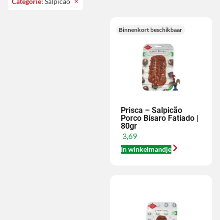
×
Categorie
:
Salpicão
Binnenkort beschikbaar
Prisca – Salpicão
Porco Bísaro Fatiado |
80gr
3,69
In winkelmandje