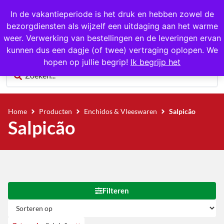
1000+ producten op voorraad
In de vakantieperiode is het druk en hebben zowel de
bezorgdiensten als wijzelf een uitdaging aan het warme
0
weer. Verwerking van bestellingen en de leveringen ervan
kunnen dus een dagje (of twee) vertraging oplopen. We
hopen op jullie begrip!
Ik begrijp het
Home
Producten
Enchidos & Vleeswaren
Salpicão
Salpicão
Filteren