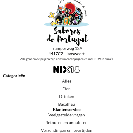
Tramperweg 12A
4417CZ Hansweert
Alle genoemde prijzen zijn consumentenprijzen en incl. BTW in euro’s
Categorieën
Alles
Eten
Drinken
Bacalhau
Klantenservice
Veelgestelde vragen
Retouren en annuleren
Verzendingen en levertijden