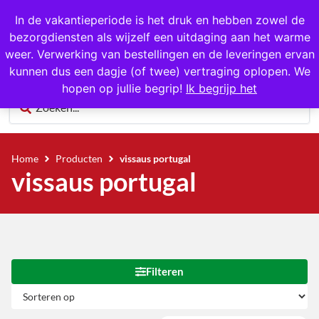
1000+ producten op voorraad
In de vakantieperiode is het druk en hebben zowel de
bezorgdiensten als wijzelf een uitdaging aan het warme
0
weer. Verwerking van bestellingen en de leveringen ervan
kunnen dus een dagje (of twee) vertraging oplopen. We
hopen op jullie begrip!
Ik begrijp het
Home
Producten
vissaus portugal
vissaus portugal
Filteren