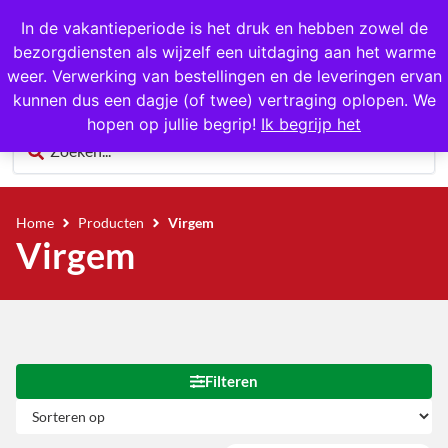
Gratis op te halen in Hansweert
In de vakantieperiode is het druk en hebben zowel de
bezorgdiensten als wijzelf een uitdaging aan het warme
0
weer. Verwerking van bestellingen en de leveringen ervan
kunnen dus een dagje (of twee) vertraging oplopen. We
hopen op jullie begrip!
Ik begrijp het
Home
Producten
Virgem
Virgem
Filteren