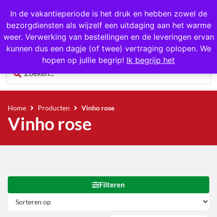
Gratis op te halen in Hansweert
In de vakantieperiode is het druk en hebben zowel de
bezorgdiensten als wijzelf een uitdaging aan het warme
0
weer. Verwerking van bestellingen en de leveringen ervan
kunnen dus een dagje (of twee) vertraging oplopen. We
hopen op jullie begrip!
Ik begrijp het
Home
Producten
Vinho rose
Vinho rose
Filteren