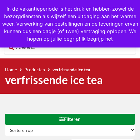
1000+ producten op voorraad
In de vakantieperiode is het druk en hebben zowel de
bezorgdiensten als wijzelf een uitdaging aan het warme
0
weer. Verwerking van bestellingen en de leveringen ervan
kunnen dus een dagje (of twee) vertraging oplopen. We
hopen op jullie begrip!
Ik begrijp het
Home
Producten
verfrissende ice tea
verfrissende ice tea
Filteren