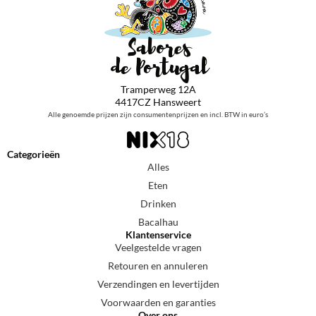
Tramperweg 12A
4417CZ Hansweert
Alle genoemde prijzen zijn consumentenprijzen en incl. BTW in euro’s
Categorieën
Alles
Eten
Drinken
Bacalhau
Klantenservice
Veelgestelde vragen
Retouren en annuleren
Verzendingen en levertijden
Voorwaarden en garanties
Over ons