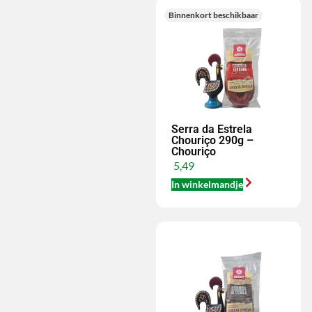
Binnenkort beschikbaar
Serra da Estrela
Chouriço 290g –
Chouriço
5,49
In winkelmandje