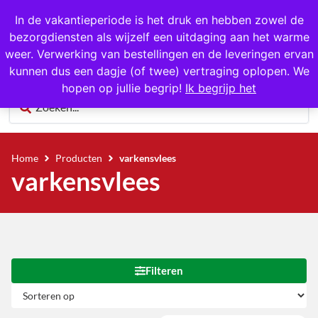
In de vakantieperiode is het druk en hebben zowel de
bezorgdiensten als wijzelf een uitdaging aan het warme
0
weer. Verwerking van bestellingen en de leveringen ervan
kunnen dus een dagje (of twee) vertraging oplopen. We
hopen op jullie begrip!
Ik begrijp het
Home
Producten
varkensvlees
varkensvlees
Filteren