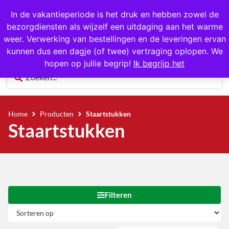
1000+ producten op voorraad
In de vakantieperiode is het druk en hebben zowel de
bezorgdiensten als wijzelf een uitdaging aan het warme
0
weer. Verwerking van bestellingen en de leveringen ervan
kunnen dus een dagje (of twee) vertraging oplopen. We
hopen op jullie begrip!
Ik begrijp het
Home
Producten
Staartstukken
Staartstukken
Filteren